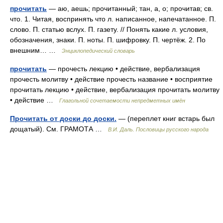
прочитать
— аю, аешь; прочитанный; тан, а, о; прочитав; св.
что. 1. Читая, воспринять что л. написанное, напечатанное. П.
слово. П. статью вслух. П. газету. // Понять какие л. условия,
обозначения, знаки. П. ноты. П. шифровку. П. чертёж. 2. По
внешним… …
Энциклопедический словарь
прочитать
— прочесть лекцию • действие, вербализация
прочесть молитву • действие прочесть название • восприятие
прочитать лекцию • действие, вербализация прочитать молитву
• действие …
Глагольной сочетаемости непредметных имён
Прочитать от доски до доски.
— (переплет книг встарь был
дощатый). См. ГРАМОТА …
В.И. Даль. Пословицы русского народа