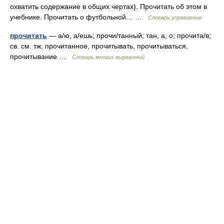
охватить содержание в общих чертах). Прочитать об этом в
учебнике. Прочитать о футбольной… …
Словарь управления
прочитать
— а/ю, а/ешь; прочи/танный; тан, а, о; прочита/в;
св. см. тж. прочитанное, прочитывать, прочитываться,
прочитывание …
Словарь многих выражений